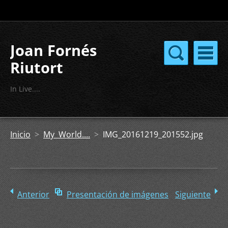
Joan Fornés
Riutort
In Live....
Inicio
>
My World....
>
IMG_20161219_201552.jpg
Anterior
Presentación de imágenes
Siguiente